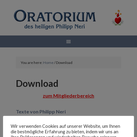
You are here:
Home
/
Download
Download
zum Mitgliederbereich
Texte von Philipp Neri
Wir verwenden Cookies auf unserer Website, um Ihnen
Textvorschläge für eine Taufe mit dem
die bestmögliche Erfahrung zu bieten, indem wir uns an
Namenspatron Philipp Neri