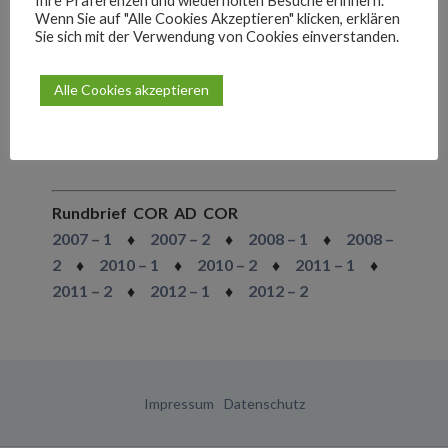
Ihre Präferenzen und wiederholten Besuche erinnern.
Wenn Sie auf "Alle Cookies Akzeptieren" klicken, erklären
Sie sich mit der Verwendung von Cookies einverstanden.
J. W. Goethe schreibt in seiner „Italienischen
Reise“ über Philipp Neri
Alle Cookies akzeptieren
Zum 500. Geburtstag am 21. 7. 2015: Artikel
aus „Der Sonntag“
Rundbrief COR AD COR
2007 – 1
♦
2007 – 2
♦
2008 – 1
♦
2008 –
2
♦
2010 – 1
♦
2010 – 2
♦
2011 – 1
♦
2011 – 2
♦
2012 – 1
♦
2012 – 2
Impressum
Datenschutz