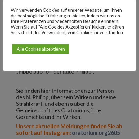
Gläubigen versuchen
wir, die Nöte der
Oratoriums
Wir verwenden Cookies auf unserer Website, um Ihnen
Menschen zu sehen und
die bestmögliche Erfahrung zu bieten, indem wir uns an
das Nötige zu tun.
Ihre Präferenzen und wiederholten Besuche erinnern.
Wenn Sie auf "Alle Cookies Akzeptieren" klicken, erklären
Sie sich mit der Verwendung von Cookies einverstanden.
Auf unseren Seiten erfahren Sie mehr über
den hl. Philipp Neri. Man hat ihm viele
Alle Cookies akzeptieren
besondere Titel gegeben: „Zweiter Apostel
der Stadt Rom“, „Prophet der Freude“,
„Spaßmacher Gottes“, „Narr in der Soutane“,
„Pippo buono – der gute Philipp“.
Sie finden hier Informationen zur Person
des hl. Philipp, über sein Wirken und seine
Strahlkraft, und ebenso über die
Gemeinschaft des Oratoriums, ihre
Geschichte und ihr Wirken.
Unsere aktuellen Meldungen finden Sie ab
sofort auf Instagram:
oratorium.org2605