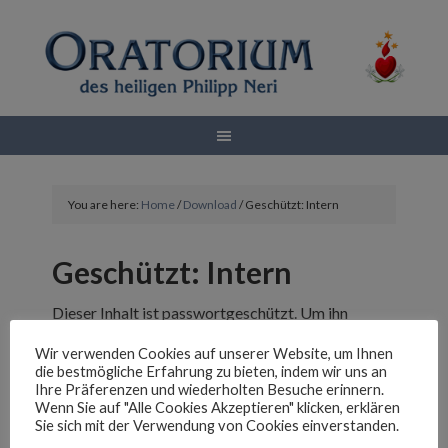
You are here:
Home
/
Download
/
Geschützt: Intern
Geschützt: Intern
Dieser Inhalt ist passwortgeschützt. Um ihn
anschauen zu können, bitte das Passwort
Wir verwenden Cookies auf unserer Website, um Ihnen
eingeben:
die bestmögliche Erfahrung zu bieten, indem wir uns an
Ihre Präferenzen und wiederholten Besuche erinnern.
Wenn Sie auf "Alle Cookies Akzeptieren" klicken, erklären
Passwort:
Sie sich mit der Verwendung von Cookies einverstanden.