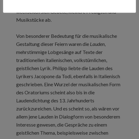
Latein durchgeführt wurden. In den Andachten
wechselten sich Gebete, kleinere Predigten und
Musikstücke ab.
Von besonderer Bedeutung für die musikalische
Gestaltung dieser Feiern waren die
Lauden
,
mehrstimmige Lobgesänge auf Texte der
traditionellen italienischen, volkstümlichen,
geistlichen Lyrik. Philipp liebte die Lauden des
Lyrikers Jacopone da Todi, ebenfalls in Italienisch
geschrieben. Eine Wurzel der musikalischen Form
des Oratoriums scheint also bis in die
Laudendichtung des 13. Jahrhunderts
zurückzureichen. Und es scheint so, als wären vor
allem jene Lauden in Dialogform von besonderem
Interesse gewesen, die Gespräche zu einem
geistlichen Thema, beispielsweise zwischen