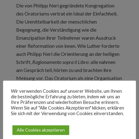
Die von Philipp Neri gegründete Kongregation
des Oratoriums vertrat ein Ideal der Einfachheit.
Die Unmittelbarkeit der menschlichen
Begegnung, die Verständigung wie die
Emanzipation ihrer Teilnehmer waren Ausdruck
einer Reformation von innen. Wie Luther forderte
auch Philipp Neri die Orientierung an der heiligen
Schrift,
Ragionamento sopra il Libro
: alle nahmen
am Gespräch teil, hörten zu und brachten ihre
Meinung vor. Das Oratorium als eine Organisation
für alle, arm oder reich, gebildet oder ungebildet,
Wir verwenden Cookies auf unserer Website, um Ihnen
Laien oder Studierte war Vorbild für das
die bestmögliche Erfahrung zu bieten, indem wir uns an
Oratorium als musikalische Form. Im Oratorium
Ihre Präferenzen und wiederholten Besuche erinnern.
Wenn Sie auf "Alle Cookies Akzeptieren" klicken, erklären
fanden geistliche Andachten in der Volkssprache
Sie sich mit der Verwendung von Cookies einverstanden.
(also Italienisch) statt, als Ergänzung zu den
„offiziellen“ Gottesdiensten, die auch hier
Alle Cookies akzeptieren
selbstverständlich in der liturgischen Sprache