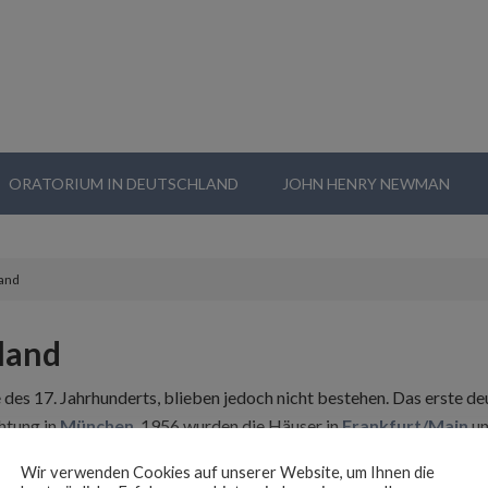
ORATORIUM IN DEUTSCHLAND
JOHN HENRY NEWMAN
land
land
 des 17. Jahrhunderts, blieben jedoch nicht bestehen. Das erste 
htung in
München
, 1956 wurden die Häuser in
Frankfurt/Main
u
Heidelberg
(1968), Celle (1992) und Hannover (1998) und
Aufha
Wir verwenden Cookies auf unserer Website, um Ihnen die