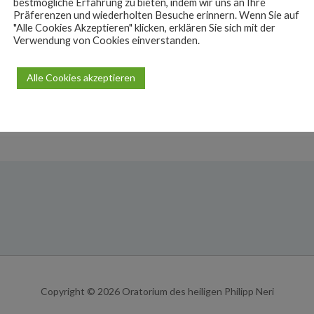
bestmögliche Erfahrung zu bieten, indem wir uns an Ihre
Kongregation in
Vilniu
s
/ Litauen (gegründet von einem deutschen 
Präferenzen und wiederholten Besuche erinnern. Wenn Sie auf
"Alle Cookies Akzeptieren" klicken, erklären Sie sich mit der
sen. Diese Föderation bietet Einzelpersonen oder Gruppen, die in d
Verwendung von Cookies einverstanden.
Alle Cookies akzeptieren
toriums gibt es in Deutschland und im benachbarten Ausland
ver
on und der Spiritualität Philipp Neris orientieren. Zu ihnen pflegt 
Copyright © 2026
Oratorium des heiligen Philipp Neri