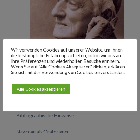
Wir verwenden Cookies auf unserer Website, um Ihnen
die bestmögliche Erfahrung zu bieten, indem wir uns an
Ihre Präferenzen und wiederholten Besuche erinnern.
Wenn Sie auf "Alle Cookies Akzeptieren" klicken, erklären
Sie sich mit der Verwendung von Cookies einverstanden.
Newmans Gebet „Lead, kindly light“
Alle Cookies akzeptieren
Tabellarischer Lebenslauf von John Henry
Newman
Bibliographische Hinweise
Newman als Oratorianer