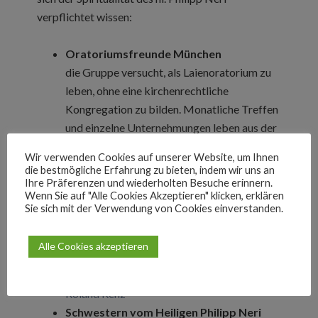
verpflichtet wissen:
Oratoriumsfreunde München
die Gruppe versucht, als Laienoratorium zu
leben, ohne eine kirchenrechtliche
Kongregation zu bilden. Monatliche Treffen
und einzelne Unternehmungen leben aus der
Spiritualität des hl. Philipp.
…zur Webseite
Wir verwenden Cookies auf unserer Website, um Ihnen
Oratoriumsgruppe in Stuttgart
die bestmögliche Erfahrung zu bieten, indem wir uns an
Der Priester Roland Renz (Kelterstr. 28,
Ihre Präferenzen und wiederholten Besuche erinnern.
Wenn Sie auf "Alle Cookies Akzeptieren" klicken, erklären
70199 Stuttgart, Telefon 0172-7462795)
Sie sich mit der Verwendung von Cookies einverstanden.
sammelt um sich eine Gruppe von
Menschen, die inspiriert vom hl. Philipp mit
Alle Cookies akzeptieren
den „kleinen Leuten von der Straße“
Gemeinschaft pflegen.
…hier berichtet
Roland Renz
Schwestern vom Heiligen Philipp Neri