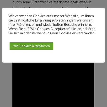
durch seine Öffentlichkeitsarbeit die Situation in
Südafrika bewusst machen und Hilfe ermöglichen.
Geschäftsführer des Vereins ist Klaus Lauck, der
Wir verwenden Cookies auf unserer Website, um Ihnen
die bestmögliche Erfahrung zu bieten, indem wir uns an
als assoziiertes Mitglied der Föderation angehört.
Ihre Präferenzen und wiederholten Besuche erinnern.
Kontakt und weitere Informationen über
Klaus
Wenn Sie auf "Alle Cookies Akzeptieren" klicken, erklären
Lauck
und mit dem
Infoblatt
.
Sie sich mit der Verwendung von Cookies einverstanden.
Das folgende Video (Herbst 2017) stellt die
Alle Cookies akzeptieren
Arbeit in Oudtshoorn in Wort und Bild vor: