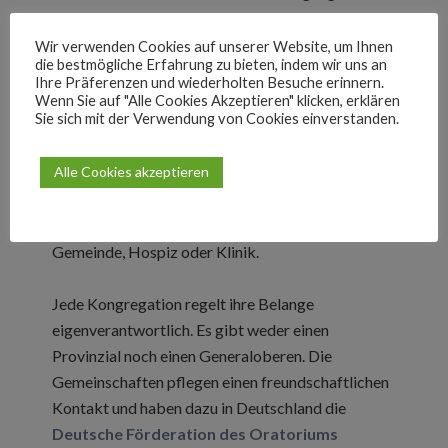
wie es der jeweilige Ort und die jeweilige Zeit
erfordern.
Wir verwenden Cookies auf unserer Website, um Ihnen
die bestmögliche Erfahrung zu bieten, indem wir uns an
Ihre Präferenzen und wiederholten Besuche erinnern.
Faktisch ist das Oratorium in Mitteleuropa eine
Wenn Sie auf "Alle Cookies Akzeptieren" klicken, erklären
Sie sich mit der Verwendung von Cookies einverstanden.
Priestergemeinschaft geworden, auch wenn die
Mitgliedschaft nicht auf Ordinierte beschränkt
Alle Cookies akzeptieren
ist. Laienmitglieder gibt es nur in sehr wenigen
Gemeinschaften. Meist sind die Priester im Dienst
der Ortskirche, etwa in der Seelsorge als Pfarrer in
Gemeinde, Hospiz oder Klinik.
Jede Kongregation regelt ihre Belange
eigenverantwortlich. Es gibt weder einen
Provinzial noch einen Generaloberen. Die
Gemeinschaften pflegen einen freundschaftlichen
Kontakt und haben dazu in Deutschland die
Deutsche Förderation des Oratoriums