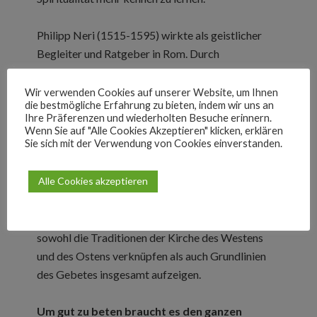
Philipp Neri (1515-1595) wirkte als geistlicher
Begleiter und Ratgeber in Rom. Durch
ungewöhnliche Seelsorgemethoden und die
Gründung des Oratoriums gab er entscheidende
Wir verwenden Cookies auf unserer Website, um Ihnen
die bestmögliche Erfahrung zu bieten, indem wir uns an
Impulse zur religiösen Erneuerung. Die
Ihre Präferenzen und wiederholten Besuche erinnern.
Kurzgebete, für das Gebet im Alltag bestimmt,
Wenn Sie auf "Alle Cookies Akzeptieren" klicken, erklären
Sie sich mit der Verwendung von Cookies einverstanden.
zählen zu seinen klassischen Überlieferungen. Der
vorliegende Band untersucht die Wurzeln dieser
Alle Cookies akzeptieren
Gebete, sowie den Einfluss der
Wüstenvätertheologie, Johannes Cassians und
Johannes Climacus‘ auf diese kleinen Texte, die
sowohl die Traditionen der Kirche des Westens
und des Ostens verknüpfen als auch Grundlinien
des Gebetes insgesamt aufzeigen.
Um gut zu beten braucht es den ganzen